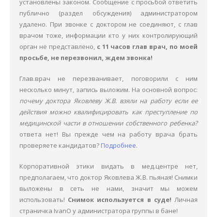
установлены законом. Сообщение с просьбой ответить
публично (раздел обсуждения) администратором
удалено. При звонке с доктором не соединяют, с глав
врачом тоже, информации кто у них контролирующий
орган не представлено,
с 11 часов глав врач, по моей
просьбе, не перезвонил, ждем звонка!
Глав.врач не перезванивает, поговорили с ним
несколько минут, запись выложим. На основной вопрос:
почему доктора Яковлеву Ж.В. взяли на работу
если ее
действия можно квалифицировать как преступление по
медицинской части в отношении собственного ребенка?
ответа нет! Вы прежде чем на работу врача брать
проверяете кандидатов?
Подробнее
.
Корпоративной этики видать в мед.центре нет,
предполагаем, что доктор Яковлева Ж.В. пьяная! Снимки
выложены в сеть не нами, значит мы можем
использовать!
Снимок используется в суде!
Личная
страничка IvanO у администратора группы в бане!