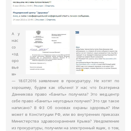
А у
нас
со
«зд
оро
вье
м»
— 18.07.2016 заявление в прокуратуру. Не хотят по
хорошему, будем как обычно! У нас что Екатерина
Данникова право «банить» получила? Это мед.центр
себе право «банить» неугодных получил? Это где такое
написано? В ФЗ Об основах охраны здоровья? Или
может в Конституции РФ, или во внутренних приказах
Министерства здравоохранения Крыма? Уведомление
из прокуратуры, получили на электронный ящик, о том,