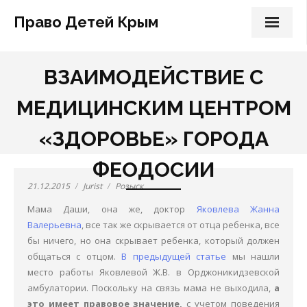
Право Детей Крым
Главная
ВЗАИМОДЕЙСТВИЕ С
Наша работа
МЕДИЦИНСКИМ ЦЕНТРОМ
О Нас
«ЗДОРОВЬЕ» ГОРОДА
наши услуги
ФЕОДОСИИ
Об алиментах
21.12.2015
Jurist
Розыск
Мама Даши, она же, доктор
Яковлева Жанна
вопросы
Валерьевна
, все так же скрывается от отца ребенка, все
Форум
бы ничего, но она скрывает ребенка, который должен
общаться с отцом.
В предыдущей статье
мы нашли
Девочка Даша СПб
место работы Яковлевой Ж.В. в Орджоникидзевской
амбулатории. Поскольку на связь мама не выходила,
а
Судебная часть
это имеет правовое значение,
с учетом поведения