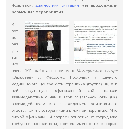
Яковлевой,
диагностики ситуации
мы продолжили
Общее
розыскные мероприятия.
Наши сотрудники
И
вот
Вне судебная работа
их
рез
Розыск
уль
тат:
Пример Дела под Ключ
Яко
влева Ж.В. работает врачом в
Медицинском центре
Я в суде (судебная практика)
«Здоровье» г. Феодосии.
Поскольку у данного
медицинского центра есть страничка (группа) ВК, а в
ней отсутствует официальный сайт, начали
взаимодействие с ней в этой социальной сети (ВК).
Взаимодействуем как с ожиданием официального
ответа, так и с сотрудниками в личной переписке. Мне
смской официальный запрос написать? От сотрудника
требуются координаты, причем именно те, которые