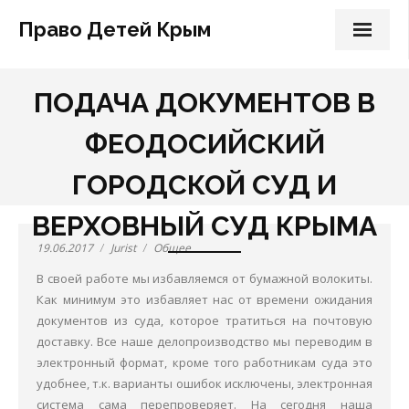
Право Детей Крым
Главная
ПОДАЧА ДОКУМЕНТОВ В
Наша работа
ФЕОДОСИЙСКИЙ
О Нас
ГОРОДСКОЙ СУД И
наши услуги
ВЕРХОВНЫЙ СУД КРЫМА
Об алиментах
19.06.2017
Jurist
Общее
В своей работе мы избавляемся от бумажной волокиты.
вопросы
Как минимум это избавляет нас от времени ожидания
Форум
документов из суда, которое тратиться на почтовую
доставку. Все наше делопроизводство мы переводим в
Девочка Даша СПб
электронный формат, кроме того работникам суда это
удобнее, т.к. варианты ошибок исключены, электронная
Судебная часть
система сама перепроверяет. На сегодня наша