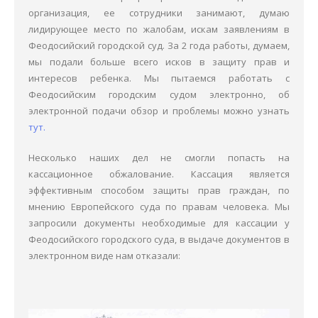
организация, ее сотрудники занимают, думаю
Общее
лидирующее место по жалобам, искам заявлениям в
Феодосийский городской суд. За 2 года работы, думаем,
Наши сотрудники
мы подали больше всего исков в защиту прав и
интересов ребенка. Мы пытаемся работать с
Вне судебная работа
Феодосийским городским судом электронно, об
электронной подачи обзор и проблемы можно узнать
Розыск
тут.
Пример Дела под Ключ
Несколько наших дел не смогли попасть на
кассационное обжалование. Кассация является
Я в суде (судебная практика)
эффективным способом защиты прав граждан, по
мнению Европейского суда по правам человека. Мы
запросили документы необходимые для кассации у
Феодосийского городского суда, в выдаче документов в
электронном виде нам отказали: