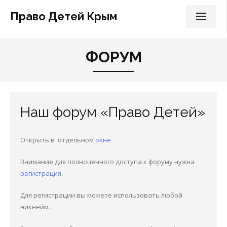
Право Детей Крым
Главная
ФОРУМ
Наша работа
О Нас
Наш форум «Право Детей»
наши услуги
Об алиментах
Открыть в отдельном
окне
вопросы
Внимание для полноценного доступа к форуму нужна
регистрация
.
Форум
Для регистрации вы можете использовать любой
Девочка Даша СПб
никнейм.
Судебная часть