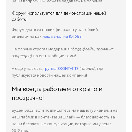
Ваши вопросы Вы можете задавать на форуме!
Общее
Форум используется для демонстрации нашей
работы!
Наши сотрудники
Форум для всех наших филиалов у нас общий,
Вне судебная работа
аналогично как
наш канал на ЮТУБЕ
.
На форуме строгая модерация
(флуд, флейм, троллинг
Розыск
запрещен)
, но есть и общие темы!
Пример Дела под Ключ
А еще у нас есть
группа ВКОНТАКТЕ
(паблик), где
Я в суде (судебная практика)
публикуются новости нашей компании!
Мы всегда работаем открыто и
прозрачно!
Будем рады если подпишитесь на наш ютуб канал, и на
наш паблик в контакте! Ваш лайк — благодарность за
наши бесплатные консультации, которые мы даем с
2012 года!